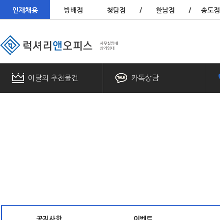
인재채용
방배점
청담점
/
한남점
/
송도점
이달의 추천물건
카톡상담
공지사항
이벤트