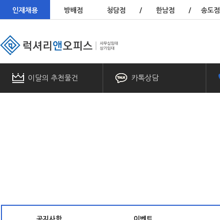
인재채용
방배점
청담점
/
한남점
/
송도점
이달의 추천물건
카톡상담
공지사항
이벤트