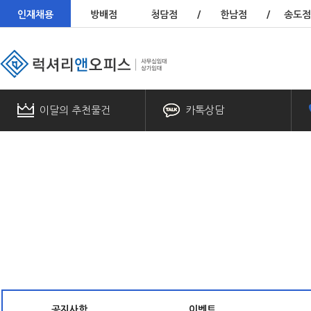
인재채용
방배점
청담점
/
한남점
/
송도점
이달의 추천물건
카톡상담
공지사항
이벤트